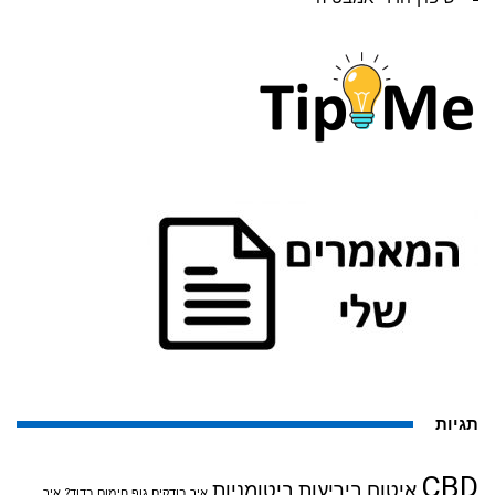
תגיות
CBD
איטום ביריעות ביטומניות
איך בודקים גוף חימום בדוד?
איך