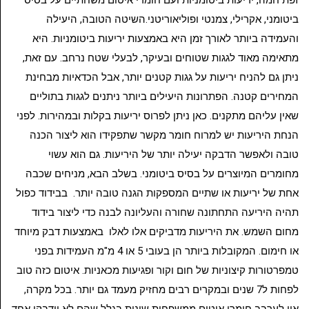
זפת חמה, יריעות ביטומניות ועם חומרי איטום משחתיים על בסיס
ביטומני, אקרילי, צמנטי ופוליאוריטני.השיטה הטובה, היעילה
והעמידה ביותר לאורך זמן היא באמצעות יריעות ביטומניות. היא
מתאימה מאוד לגגות שטוחים ובעיקר, לבעלי שטח נרחב. עם זאת,
ניתן גם להניח יריעות על גגות קטנים יותר, אבל הכדאיות מבחינת
המחירים קטנה. הפתרונות היעילים ביותר ניתנים לגגות בתוליים
שאין עליהם מתקנים. כאן ניתן לפרוס יריעות בקלות ובמהירות. לפני
הנחת היריעות יש למרוח חומר מקשר שתפקידו הוא ליצור הכנה
טובה ולאפשר הדבקה יעילה יותר של היריעות. גם הוא עשוי
מחומרים המיוצרים על בסיס ביטומני. בשלב הבא, מניחים שכבה
אחת של יריעות או שתיים המספקות הגנה טובה יותר. בבידוד כפול
תהיה היריעה התחתונה שחורה והעליונה לבנה כדי ליצור בידוד
מחום השמש. את היריעות מדביקים אלו לאלו באמצעות דבק מיוחד
או חימום. המקובלות ביותר הן בעובי 5 או 4 מ"מ העמידות בפני
טמפרטורות קיצוניות של חום וקור ופגיעות מכאניות. איטום כזה טוב
לפחות ל7 שנים ובמקרים רבים מחזיק מעמד גם יותר. בכל מקרה,