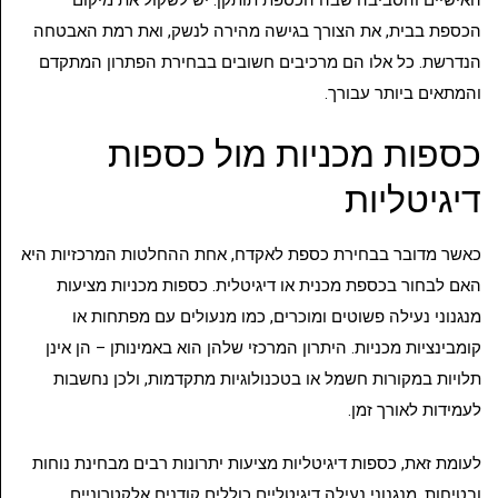
האישיים והסביבה שבה הכספת תותקן. יש לשקול את מיקום
הכספת בבית, את הצורך בגישה מהירה לנשק, ואת רמת האבטחה
הנדרשת. כל אלו הם מרכיבים חשובים בבחירת הפתרון המתקדם
והמתאים ביותר עבורך.
כספות מכניות מול כספות
דיגיטליות
כאשר מדובר בבחירת כספת לאקדח, אחת ההחלטות המרכזיות היא
האם לבחור בכספת מכנית או דיגיטלית. כספות מכניות מציעות
מנגנוני נעילה פשוטים ומוכרים, כמו מנעולים עם מפתחות או
קומבינציות מכניות. היתרון המרכזי שלהן הוא באמינותן – הן אינן
תלויות במקורות חשמל או בטכנולוגיות מתקדמות, ולכן נחשבות
לעמידות לאורך זמן.
לעומת זאת, כספות דיגיטליות מציעות יתרונות רבים מבחינת נוחות
ובטיחות. מנגנוני נעילה דיגיטליים כוללים קודנים אלקטרוניים,