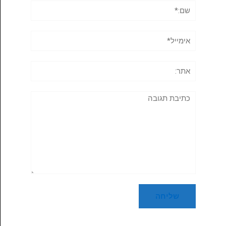
שם:*
אימייל*
אתר:
תגובה