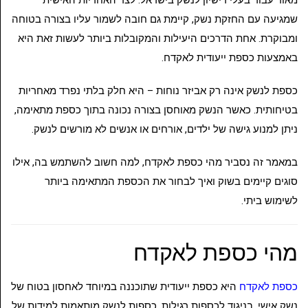
מאוד עבור בעלי רישיון לנשק בישראל. לצד האחריות האישית
שמגיעה עם החזקת נשק, קיימת גם חובה לשמור עליו בצורה בטוחה
ומבוקרת. אחת הדרכים היעילות והמקובלות ביותר לעשות זאת היא
באמצעות כספת ייעודית לאקדח.
כספת לנשק אינה רק אביזר נוחות – היא חלק בלתי נפרד מאחריות
בטיחותית. כאשר הנשק מאוחסן בצורה נכונה בתוך כספת מתאימה,
ניתן למנוע גישה של ילדים, אורחים או אנשים לא מורשים לנשק.
במאמר זה נסביר מהי כספת לאקדח, למה חשוב להשתמש בה, אילו
סוגים קיימים בשוק ואיך לבחור את הכספת המתאימה ביותר
לשימוש ביתי.
מהי כספת לאקדח
כספת לאקדח
היא כספת ייעודית שתוכננה במיוחד לאחסון בטוח של
נשק אישי. בניגוד לכספות רגילות, כספות לנשק מותאמות למידות של